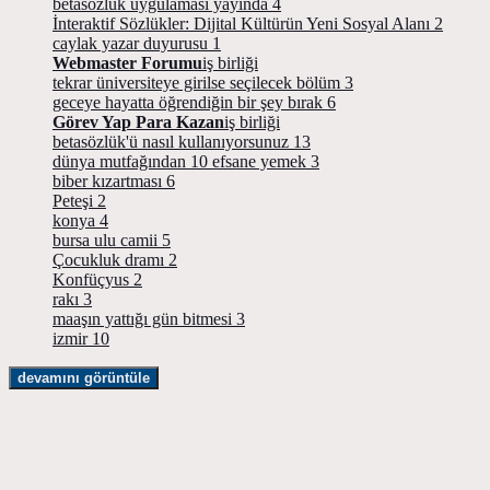
betasözlük uygulaması yayında
4
İnteraktif Sözlükler: Dijital Kültürün Yeni Sosyal Alanı
2
caylak yazar duyurusu
1
Webmaster Forumu
iş birliği
tekrar üniversiteye girilse seçilecek bölüm
3
geceye hayatta öğrendiğin bir şey bırak
6
Görev Yap Para Kazan
iş birliği
betasözlük'ü nasıl kullanıyorsunuz
13
dünya mutfağından 10 efsane yemek
3
biber kızartması
6
Peteşi
2
konya
4
bursa ulu camii
5
Çocukluk dramı
2
Konfüçyus
2
rakı
3
maaşın yattığı gün bitmesi
3
izmir
10
devamını görüntüle