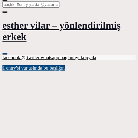
esther vilar – yönlendirilmiş
erkek
facebook
twitter
whatsapp
bağlantıyı kopyala
1 entry'si var aslında bu başlığın