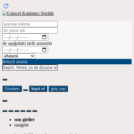
ile aşağıdaki tarih arasında
detaylı arama
Gündem
kayıt ol
giriş yap
son giriler
rastgele