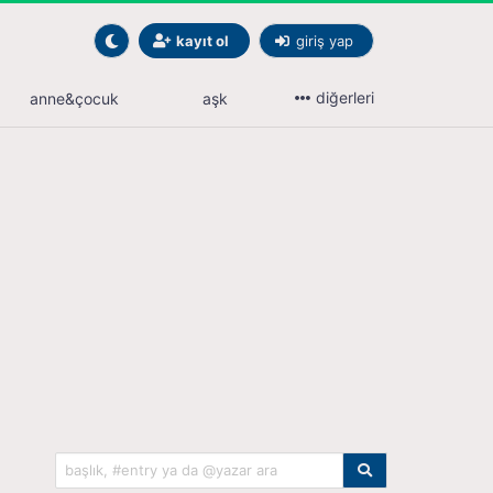
kayıt ol
giriş yap
diğerleri
anne&çocuk
aşk