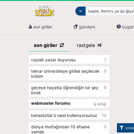
son giriler
gündem
bugü
son giriler
rastgele
caylak yazar duyurusu
1
tekrar üniversiteye girilse seçilecek
3
bölüm
geceye hayatta öğrendiğin bir şey
6
bırak
webmaster forumu
iş birliği
betasözlük'ü nasıl kullanıyorsunuz
13
dünya mutfağından 10 efsane
3
sıra
yemek