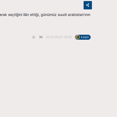
arak seçtiğini ilân ettiği, günümüz suudi arabistan'ının
20.01.2023 19:30
kalpir