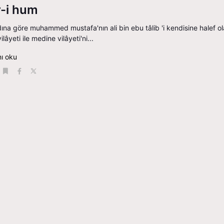
r-i hum
kadına göre muhammed mustafa'nın ali bin ebu tâlib 'i kendisine halef ol
lâyeti ile medine vilâyeti'ni...
ı oku