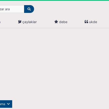
n
çaylaklar
debe
ukde
lama