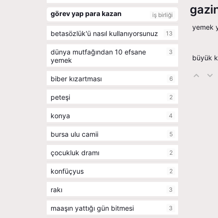
gazi
görev yap para kazan
iş birliği
yemek y
betasözlük'ü nasıl kullanıyorsunuz
13
dünya mutfağından 10 efsane
3
büyük k
yemek
biber kızartması
6
peteşi
2
konya
4
bursa ulu camii
5
çocukluk dramı
2
konfüçyus
2
rakı
3
maaşın yattığı gün bitmesi
3