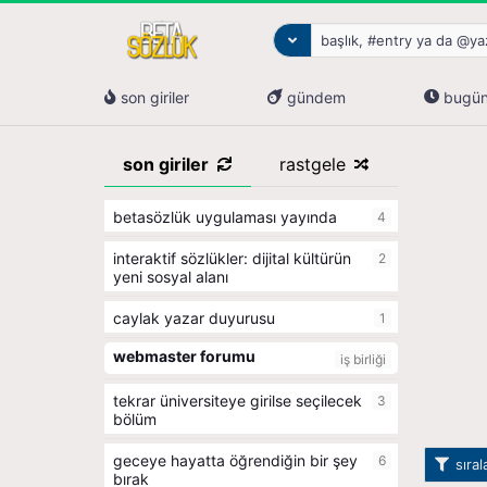
son giriler
gündem
bugü
son giriler
rastgele
betasözlük uygulaması yayında
4
i̇nteraktif sözlükler: dijital kültürün
2
yeni sosyal alanı
caylak yazar duyurusu
1
webmaster forumu
iş birliği
tekrar üniversiteye girilse seçilecek
3
bölüm
geceye hayatta öğrendiğin bir şey
6
sıra
bırak