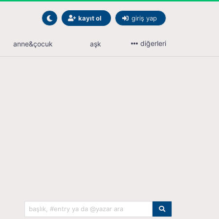
kayıt ol
giriş yap
diğerleri
anne&çocuk
aşk