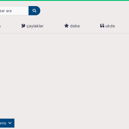
n
çaylaklar
debe
ukde
lama