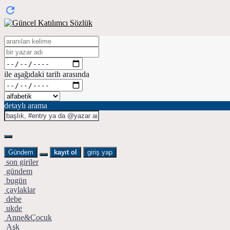
ile aşağıdaki tarih arasında
detaylı arama
Gündem
kayıt ol
giriş yap
son giriler
gündem
bugün
çaylaklar
debe
ukde
Anne&Çocuk
Aşk