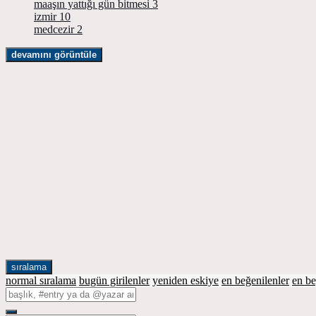
maaşın yattığı gün bitmesi
3
izmir
10
medcezir
2
devamını görüntüle
sıralama
normal sıralama
bugün girilenler
yeniden eskiye
en beğenilenler
en b