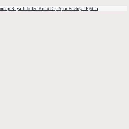
noloji
Rüya Tabirleri
Konu Dışı
Spor
Edebiyat
Eğitim