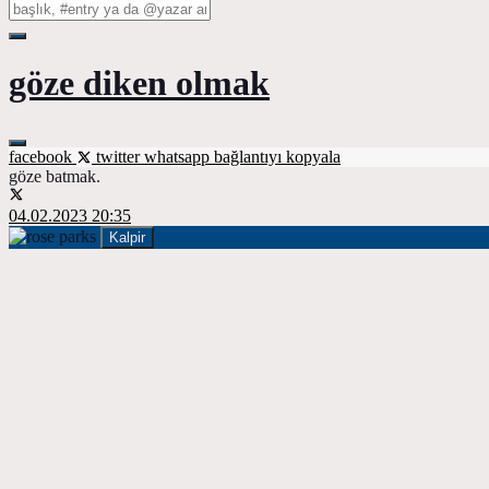
göze diken olmak
facebook
twitter
whatsapp
bağlantıyı kopyala
göze batmak.
04.02.2023 20:35
Kalpir