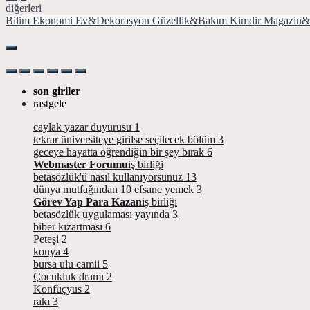
diğerleri
Bilim
Ekonomi
Ev&Dekorasyon
Güzellik&Bakım
Kimdir
Magazin&
son giriler
rastgele
caylak yazar duyurusu
1
tekrar üniversiteye girilse seçilecek bölüm
3
geceye hayatta öğrendiğin bir şey bırak
6
Webmaster Forumu
iş birliği
betasözlük'ü nasıl kullanıyorsunuz
13
dünya mutfağından 10 efsane yemek
3
Görev Yap Para Kazan
iş birliği
betasözlük uygulaması yayında
3
biber kızartması
6
Peteşi
2
konya
4
bursa ulu camii
5
Çocukluk dramı
2
Konfüçyus
2
rakı
3