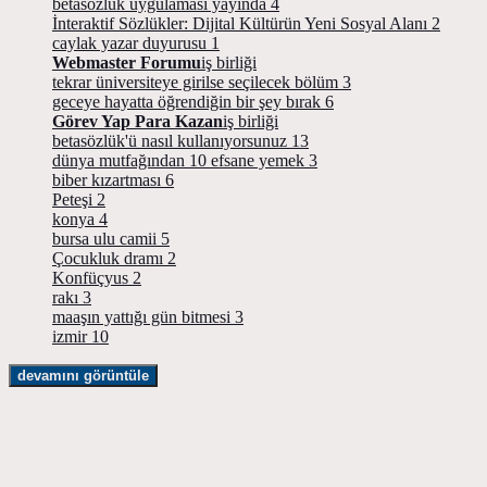
betasözlük uygulaması yayında
4
İnteraktif Sözlükler: Dijital Kültürün Yeni Sosyal Alanı
2
caylak yazar duyurusu
1
Webmaster Forumu
iş birliği
tekrar üniversiteye girilse seçilecek bölüm
3
geceye hayatta öğrendiğin bir şey bırak
6
Görev Yap Para Kazan
iş birliği
betasözlük'ü nasıl kullanıyorsunuz
13
dünya mutfağından 10 efsane yemek
3
biber kızartması
6
Peteşi
2
konya
4
bursa ulu camii
5
Çocukluk dramı
2
Konfüçyus
2
rakı
3
maaşın yattığı gün bitmesi
3
izmir
10
devamını görüntüle