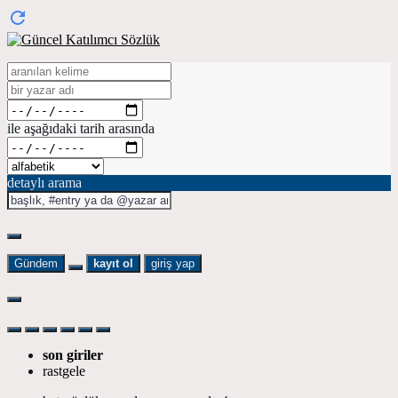
ile aşağıdaki tarih arasında
detaylı arama
Gündem
kayıt ol
giriş yap
son giriler
rastgele