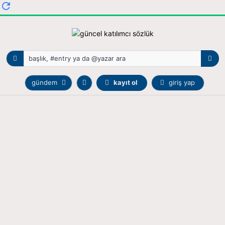
gündem
kayıt ol
giriş yap