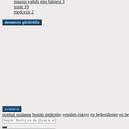
maaşın yattığı gün bitmesi
3
izmir
10
medcezir
2
devamını görüntüle
sıralama
normal sıralama
bugün girilenler
yeniden eskiye
en beğenilenler
en b