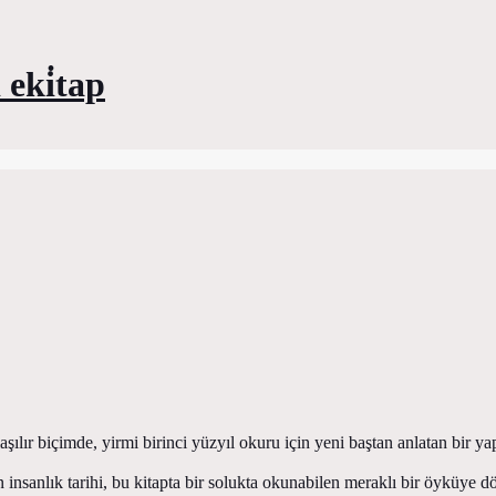
 eki̇tap
şılır biçimde, yirmi birinci yüzyıl okuru için yeni baştan anlatan bir yap
n insanlık tarihi, bu kitapta bir solukta okunabilen meraklı bir öyküye 