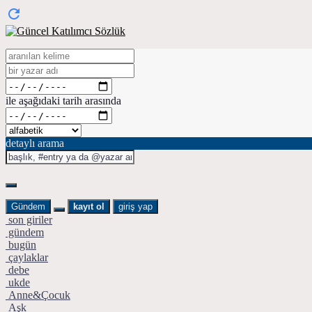
ile aşağıdaki tarih arasında
detaylı arama
Gündem
kayıt ol
giriş yap
son giriler
gündem
bugün
çaylaklar
debe
ukde
Anne&Çocuk
Aşk