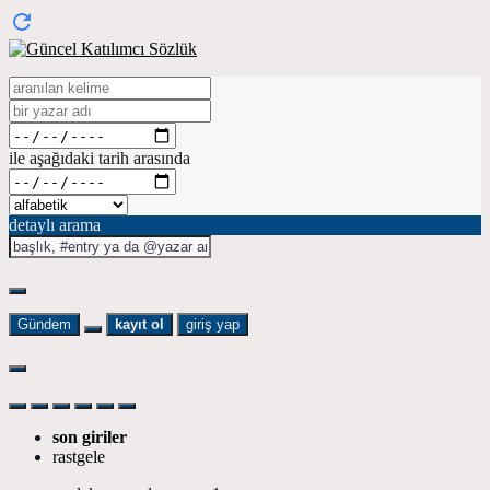
ile aşağıdaki tarih arasında
detaylı arama
Gündem
kayıt ol
giriş yap
son giriler
rastgele