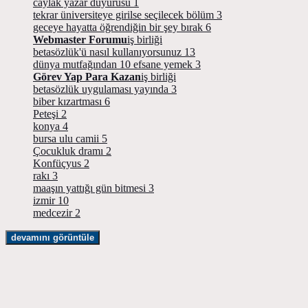
caylak yazar duyurusu
1
tekrar üniversiteye girilse seçilecek bölüm
3
geceye hayatta öğrendiğin bir şey bırak
6
Webmaster Forumu
iş birliği
betasözlük'ü nasıl kullanıyorsunuz
13
dünya mutfağından 10 efsane yemek
3
Görev Yap Para Kazan
iş birliği
betasözlük uygulaması yayında
3
biber kızartması
6
Peteşi
2
konya
4
bursa ulu camii
5
Çocukluk dramı
2
Konfüçyus
2
rakı
3
maaşın yattığı gün bitmesi
3
izmir
10
medcezir
2
devamını görüntüle