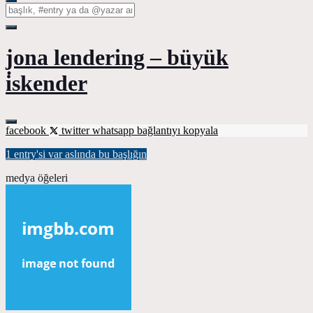
jona lendering – büyük
i̇skender
facebook
twitter
whatsapp
bağlantıyı kopyala
1 entry'si var aslında bu başlığın
medya öğeleri