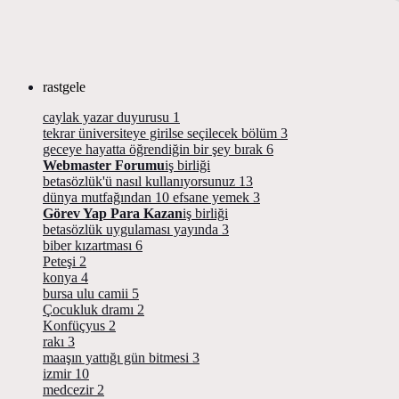
rastgele
caylak yazar duyurusu
1
tekrar üniversiteye girilse seçilecek bölüm
3
geceye hayatta öğrendiğin bir şey bırak
6
Webmaster Forumu
iş birliği
betasözlük'ü nasıl kullanıyorsunuz
13
dünya mutfağından 10 efsane yemek
3
Görev Yap Para Kazan
iş birliği
betasözlük uygulaması yayında
3
biber kızartması
6
Peteşi
2
konya
4
bursa ulu camii
5
Çocukluk dramı
2
Konfüçyus
2
rakı
3
maaşın yattığı gün bitmesi
3
izmir
10
medcezir
2