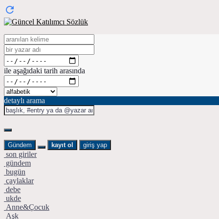
ile aşağıdaki tarih arasında
detaylı arama
Gündem
kayıt ol
giriş yap
son giriler
gündem
bugün
çaylaklar
debe
ukde
Anne&Çocuk
Aşk