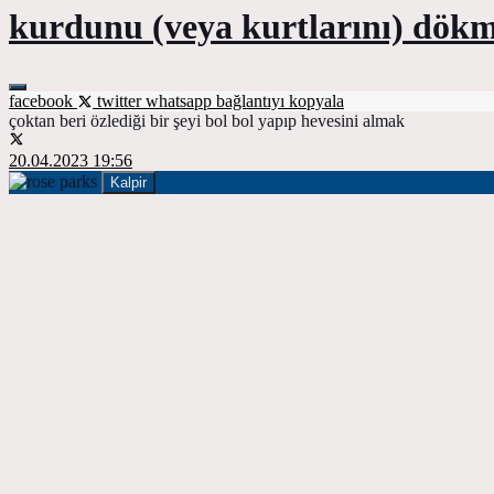
kurdunu (veya kurtlarını) dök
facebook
twitter
whatsapp
bağlantıyı kopyala
çoktan beri özlediği bir şeyi bol bol yapıp hevesini almak
20.04.2023 19:56
Kalpir