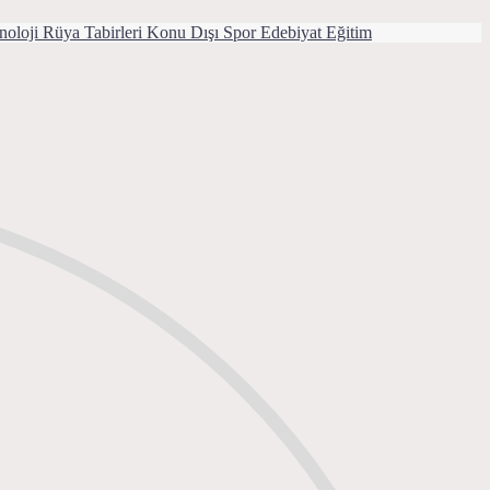
noloji
Rüya Tabirleri
Konu Dışı
Spor
Edebiyat
Eğitim