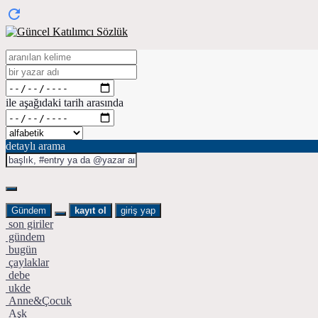
ile aşağıdaki tarih arasında
detaylı arama
Gündem
kayıt ol
giriş yap
son giriler
gündem
bugün
çaylaklar
debe
ukde
Anne&Çocuk
Aşk