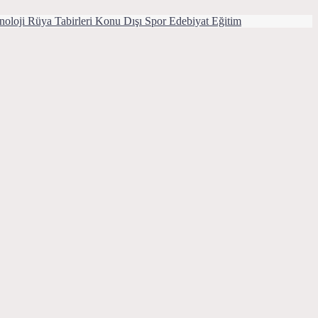
noloji
Rüya Tabirleri
Konu Dışı
Spor
Edebiyat
Eğitim