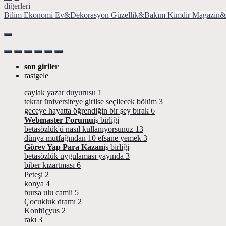
diğerleri
Bilim
Ekonomi
Ev&Dekorasyon
Güzellik&Bakım
Kimdir
Magazin&
son giriler
rastgele
caylak yazar duyurusu
1
tekrar üniversiteye girilse seçilecek bölüm
3
geceye hayatta öğrendiğin bir şey bırak
6
Webmaster Forumu
iş birliği
betasözlük'ü nasıl kullanıyorsunuz
13
dünya mutfağından 10 efsane yemek
3
Görev Yap Para Kazan
iş birliği
betasözlük uygulaması yayında
3
biber kızartması
6
Peteşi
2
konya
4
bursa ulu camii
5
Çocukluk dramı
2
Konfüçyus
2
rakı
3