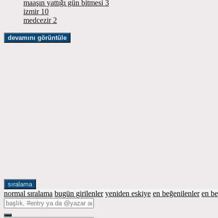
maaşın yattığı gün bitmesi
3
izmir
10
medcezir
2
devamını görüntüle
sıralama
normal sıralama
bugün girilenler
yeniden eskiye
en beğenilenler
en b