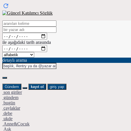
ile aşağıdaki tarih arasında
detaylı arama
Gündem
kayıt ol
giriş yap
son giriler
gündem
bugün
çaylaklar
debe
ukde
Anne&Çocuk
Aşk