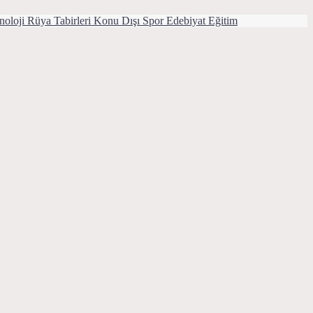
noloji
Rüya Tabirleri
Konu Dışı
Spor
Edebiyat
Eğitim