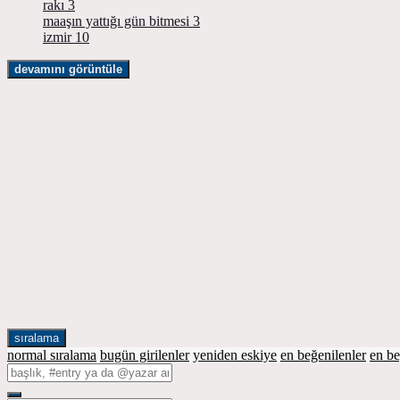
rakı
3
maaşın yattığı gün bitmesi
3
izmir
10
devamını görüntüle
sıralama
normal sıralama
bugün girilenler
yeniden eskiye
en beğenilenler
en b