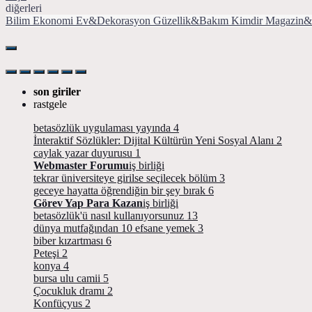
diğerleri
Bilim
Ekonomi
Ev&Dekorasyon
Güzellik&Bakım
Kimdir
Magazin&
son giriler
rastgele
betasözlük uygulaması yayında
4
İnteraktif Sözlükler: Dijital Kültürün Yeni Sosyal Alanı
2
caylak yazar duyurusu
1
Webmaster Forumu
iş birliği
tekrar üniversiteye girilse seçilecek bölüm
3
geceye hayatta öğrendiğin bir şey bırak
6
Görev Yap Para Kazan
iş birliği
betasözlük'ü nasıl kullanıyorsunuz
13
dünya mutfağından 10 efsane yemek
3
biber kızartması
6
Peteşi
2
konya
4
bursa ulu camii
5
Çocukluk dramı
2
Konfüçyus
2