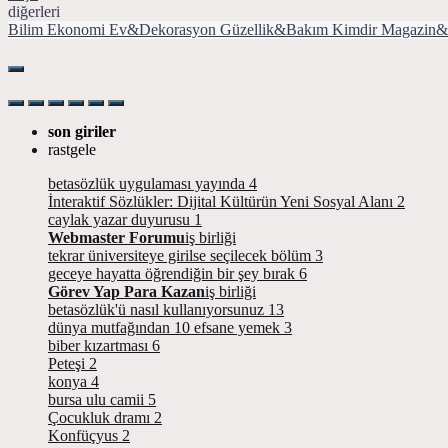
diğerleri
Bilim
Ekonomi
Ev&Dekorasyon
Güzellik&Bakım
Kimdir
Magazin&
son giriler
rastgele
betasözlük uygulaması yayında
4
İnteraktif Sözlükler: Dijital Kültürün Yeni Sosyal Alanı
2
caylak yazar duyurusu
1
Webmaster Forumu
iş birliği
tekrar üniversiteye girilse seçilecek bölüm
3
geceye hayatta öğrendiğin bir şey bırak
6
Görev Yap Para Kazan
iş birliği
betasözlük'ü nasıl kullanıyorsunuz
13
dünya mutfağından 10 efsane yemek
3
biber kızartması
6
Peteşi
2
konya
4
bursa ulu camii
5
Çocukluk dramı
2
Konfüçyus
2