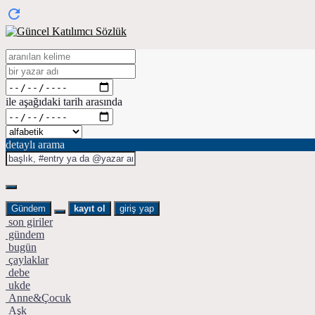
ile aşağıdaki tarih arasında
detaylı arama
Gündem
kayıt ol
giriş yap
son giriler
gündem
bugün
çaylaklar
debe
ukde
Anne&Çocuk
Aşk