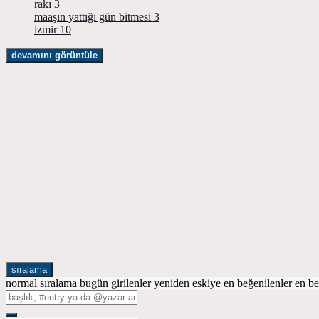
rakı
3
maaşın yattığı gün bitmesi
3
izmir
10
devamını görüntüle
sıralama
normal sıralama
bugün girilenler
yeniden eskiye
en beğenilenler
en b