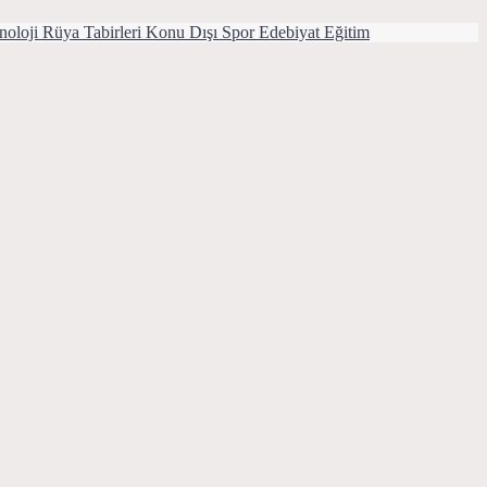
noloji
Rüya Tabirleri
Konu Dışı
Spor
Edebiyat
Eğitim