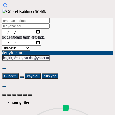
ile aşağıdaki tarih arasında
detaylı arama
Gündem
kayıt ol
giriş yap
son giriler