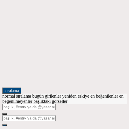
sıralama
normal sıralama
bugün girilenler
yeniden eskiye
en beğenilenler
en
beğenilmeyenler
başlıktaki görseller