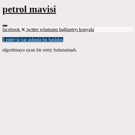
petrol mavisi
facebook
twitter
whatsapp
bağlantıyı kopyala
1 entry'si var aslında bu başlığın
algoritmaya uyan bir entry bulunamadı.