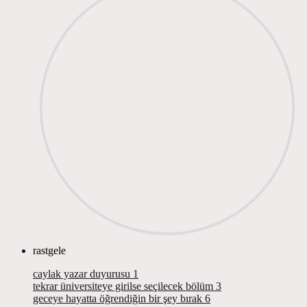
rastgele
caylak yazar duyurusu
1
tekrar üniversiteye girilse seçilecek bölüm
3
geceye hayatta öğrendiğin bir şey bırak
6