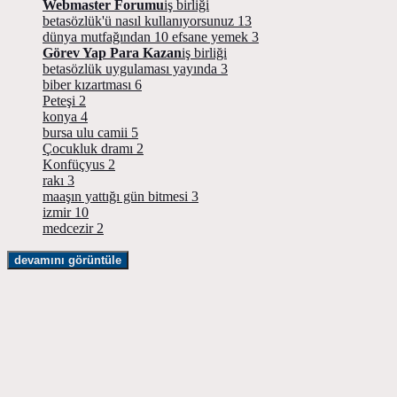
Webmaster Forumu
iş birliği
betasözlük'ü nasıl kullanıyorsunuz
13
dünya mutfağından 10 efsane yemek
3
Görev Yap Para Kazan
iş birliği
betasözlük uygulaması yayında
3
biber kızartması
6
Peteşi
2
konya
4
bursa ulu camii
5
Çocukluk dramı
2
Konfüçyus
2
rakı
3
maaşın yattığı gün bitmesi
3
izmir
10
medcezir
2
devamını görüntüle