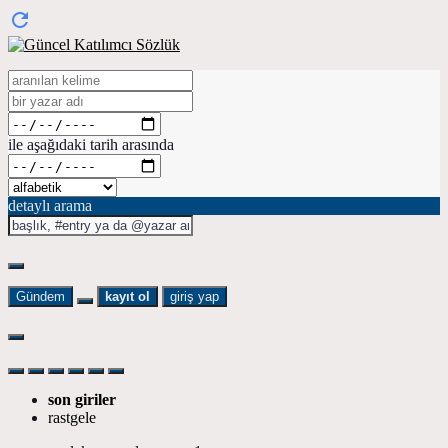
ile aşağıdaki tarih arasında
detaylı arama
Gündem
kayıt ol
giriş yap
son giriler
rastgele