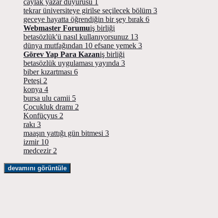
caylak yazar duyurusu
1
tekrar üniversiteye girilse seçilecek bölüm
3
geceye hayatta öğrendiğin bir şey bırak
6
Webmaster Forumu
iş birliği
betasözlük'ü nasıl kullanıyorsunuz
13
dünya mutfağından 10 efsane yemek
3
Görev Yap Para Kazan
iş birliği
betasözlük uygulaması yayında
3
biber kızartması
6
Peteşi
2
konya
4
bursa ulu camii
5
Çocukluk dramı
2
Konfüçyus
2
rakı
3
maaşın yattığı gün bitmesi
3
izmir
10
medcezir
2
devamını görüntüle