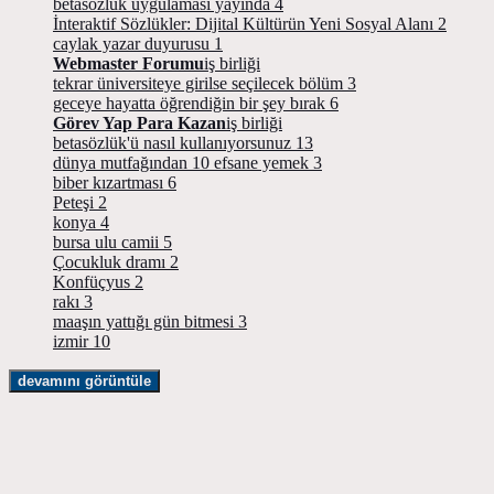
betasözlük uygulaması yayında
4
İnteraktif Sözlükler: Dijital Kültürün Yeni Sosyal Alanı
2
caylak yazar duyurusu
1
Webmaster Forumu
iş birliği
tekrar üniversiteye girilse seçilecek bölüm
3
geceye hayatta öğrendiğin bir şey bırak
6
Görev Yap Para Kazan
iş birliği
betasözlük'ü nasıl kullanıyorsunuz
13
dünya mutfağından 10 efsane yemek
3
biber kızartması
6
Peteşi
2
konya
4
bursa ulu camii
5
Çocukluk dramı
2
Konfüçyus
2
rakı
3
maaşın yattığı gün bitmesi
3
izmir
10
devamını görüntüle