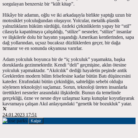
sorgulayan benzersiz bir “kült kitap”.
Hikâye bir adamın, oğlu ve iki arkadaşıyla birlikte yaptığı uzun bir
motosiklet yolculuğundan oluşuyor. Yolcular, metalik-plastik
yalnızlıkların hüküm sürdüğü, özdeki çirkinliklerin yapay bir “stil”
cilasıyla kapatılmaya çalışıldığı, “stilize” nesneler, “stilize” insanlar
ve ilişkilerle dolu bir hayatın yaşandığı Amerikan kentlerinden, sapa
dağ yollarından, uçsuz bucaksız düzlüklerden geçer, bir dağa
tırmanır ve en sonunda okyanusa varırlar.
Adam yolculuk boyunca bir de “iç yolculuk” yaşamakta, başka
doruklarda gezinmektedir. Kendi “deli” geçmişine, aklın ötesine
yolculuk yapmaktadır. “Akılcılık” dediği hayaletin peşinde antik
Greklerden modern bilim felsefesine kadar bütün Batı düşüncesini
kateder. Etrafındaki bütün çirkinliğin, sahteliğin sebebi olduğu
söylenen teknolojiyi suçlamaz. Sorun, teknoloji üreten insanlarla
ürettikleri nesneler arasındaki ilişkidedir. Bunun da temelinde
gerçekliği, özne ve nesne diye uzlaşmaz karşı kutuplar koyutlayarak
kavramaya çalışan Akıl anlayışındaki “genetik bir bozukluk” yatar.
24.01.2023 17:51
Kalpir