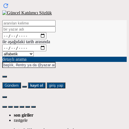
ile aşağıdaki tarih arasında
detaylı arama
Gündem
kayıt ol
giriş yap
son giriler
rastgele