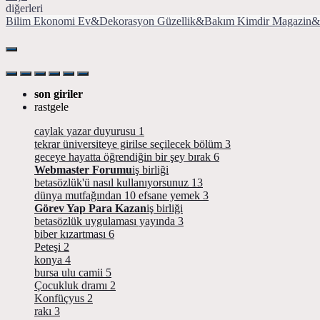
diğerleri
Bilim
Ekonomi
Ev&Dekorasyon
Güzellik&Bakım
Kimdir
Magazin&
son giriler
rastgele
caylak yazar duyurusu
1
tekrar üniversiteye girilse seçilecek bölüm
3
geceye hayatta öğrendiğin bir şey bırak
6
Webmaster Forumu
iş birliği
betasözlük'ü nasıl kullanıyorsunuz
13
dünya mutfağından 10 efsane yemek
3
Görev Yap Para Kazan
iş birliği
betasözlük uygulaması yayında
3
biber kızartması
6
Peteşi
2
konya
4
bursa ulu camii
5
Çocukluk dramı
2
Konfüçyus
2
rakı
3