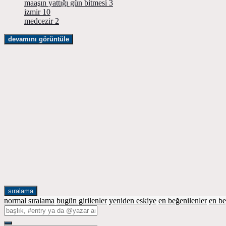
maaşın yattığı gün bitmesi
3
izmir
10
medcezir
2
devamını görüntüle
sıralama
normal sıralama
bugün girilenler
yeniden eskiye
en beğenilenler
en b