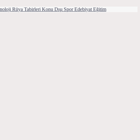
noloji
Rüya Tabirleri
Konu Dışı
Spor
Edebiyat
Eğitim