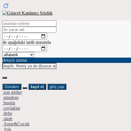
ile aşağıdaki tarih arasında
detaylı arama
Gündem
kayıt ol
giriş yap
son giriler
gündem
bugün
çaylaklar
debe
ukde
Anne&Çocuk
Aşk