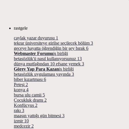
rastgele
caylak yazar duyurusu
1
tekrar üniversiteye girilse seçilecek bölüm
3
geceye hayatta öğrendiğin bir şey bırak
6
Webmaster Forumu
iş birliği
betasözlük'ü nasıl kullanıyorsunuz
13
dünya mutfağından 10 efsane yemek
3
Görev Yap Para Kazan
iş birliği
betasözlük uygulaması yayında
3
biber kızartması
6
Peteşi
2
konya
4
bursa ulu camii
5
Çocukluk dramı
2
Konfüçyus
2
rakı
3
maaşın yattığı gün bitmesi
3
izmir
10
medcezir
2