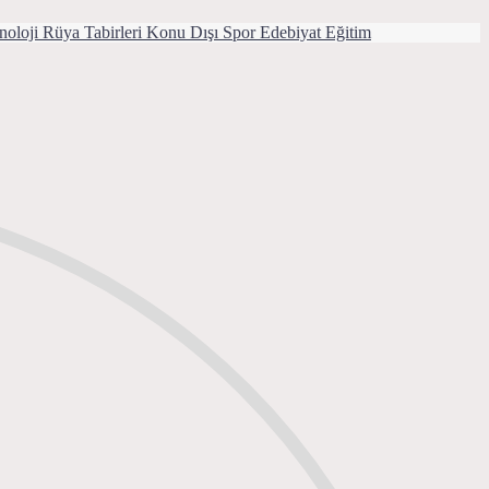
noloji
Rüya Tabirleri
Konu Dışı
Spor
Edebiyat
Eğitim