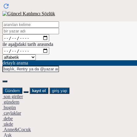
ile aşağıdaki tarih arasında
detaylı arama
Gündem
kayıt ol
giriş yap
son giriler
gündem
bugün
çaylaklar
debe
ukde
Anne&Çocuk
Aşk