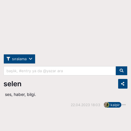
sıralama
selen
ses, haber, bilgi.
22.04.2023 18:03
kalpir