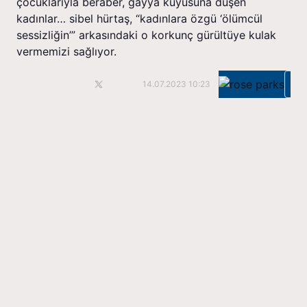
çocuklarıyla beraber, gayya kuyusuna düşen
kadınlar… sibel hürtaş, “kadınlara özgü ‘ölümcül
sessizliğin’” arkasındaki o korkunç gürültüye kulak
vermemizi sağlıyor.
Ka
14.07.2023 10:23