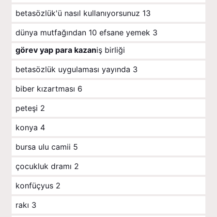
betasözlük'ü nasıl kullanıyorsunuz
13
dünya mutfağından 10 efsane yemek
3
görev yap para kazan
iş birliği
betasözlük uygulaması yayında
3
biber kızartması
6
peteşi
2
konya
4
bursa ulu camii
5
çocukluk dramı
2
konfüçyus
2
rakı
3