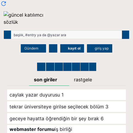
Gündem
kayıt ol
giriş yap
son giriler
rastgele
caylak yazar duyurusu
1
tekrar üniversiteye girilse seçilecek bölüm
3
geceye hayatta öğrendiğin bir şey bırak
6
webmaster forumu
iş birliği