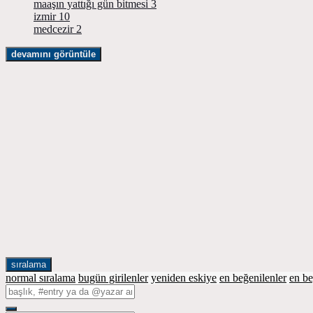
maaşın yattığı gün bitmesi
3
izmir
10
medcezir
2
devamını görüntüle
sıralama
normal sıralama
bugün girilenler
yeniden eskiye
en beğenilenler
en b