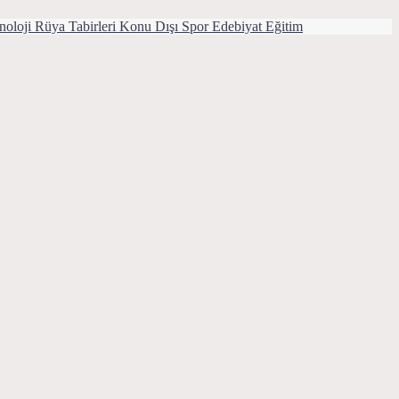
noloji
Rüya Tabirleri
Konu Dışı
Spor
Edebiyat
Eğitim