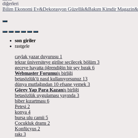
diğerleri
Bilim
Ekonomi
Ev&Dekorasyon
Güzellik&Bakım
Kimdir
Magazin&
son giriler
rastgele
caylak yazar duyurusu
1
tekrar üniversiteye girilse seçilecek bölüm
3
geceye hayatta öğrendiğin bir şey bırak
6
Webmaster Forumu
iş birliği
betasözlük'ü nasıl kullanıyorsunuz
13
dünya mutfağından 10 efsane yemek
3
Görev Yap Para Kazan
iş birliği
betasözlük uygulaması yayında
3
biber kızartması
6
Peteşi
2
konya
4
bursa ulu camii
5
Çocukluk dramı
2
Konfüçyus
2
rakı
3