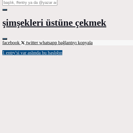
şimşekleri üstüne çekmek
facebook
twitter
whatsapp
bağlantıyı kopyala
1 entry'si var aslında bu başlığın