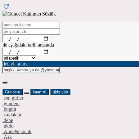
ile aşağıdaki tarih arasında
detaylı arama
Gündem
kayıt ol
giriş yap
son giriler
gündem
bugün
çaylaklar
debe
ukde
Anne&Çocuk
Aşk