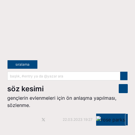
sıralama
söz kesimi
gençlerin evlenmeleri için ön anlaşma yapılması,
sözlenme.
Ka
22.03.2023 19:27