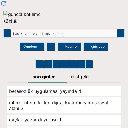
Gündem
kayıt ol
giriş yap
son giriler
rastgele
betasözlük uygulaması yayında
4
i̇nteraktif sözlükler: dijital kültürün yeni sosyal
alanı
2
caylak yazar duyurusu
1