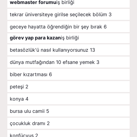
webmaster forumu
iş birliği
tekrar üniversiteye girilse seçilecek bölüm
3
geceye hayatta öğrendiğin bir şey bırak
6
görev yap para kazan
iş birliği
betasözlük'ü nasıl kullanıyorsunuz
13
dünya mutfağından 10 efsane yemek
3
biber kızartması
6
peteşi
2
konya
4
bursa ulu camii
5
çocukluk dramı
2
konfüçyus
2