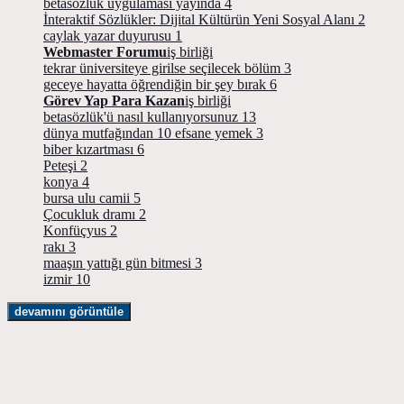
betasözlük uygulaması yayında
4
İnteraktif Sözlükler: Dijital Kültürün Yeni Sosyal Alanı
2
caylak yazar duyurusu
1
Webmaster Forumu
iş birliği
tekrar üniversiteye girilse seçilecek bölüm
3
geceye hayatta öğrendiğin bir şey bırak
6
Görev Yap Para Kazan
iş birliği
betasözlük'ü nasıl kullanıyorsunuz
13
dünya mutfağından 10 efsane yemek
3
biber kızartması
6
Peteşi
2
konya
4
bursa ulu camii
5
Çocukluk dramı
2
Konfüçyus
2
rakı
3
maaşın yattığı gün bitmesi
3
izmir
10
devamını görüntüle