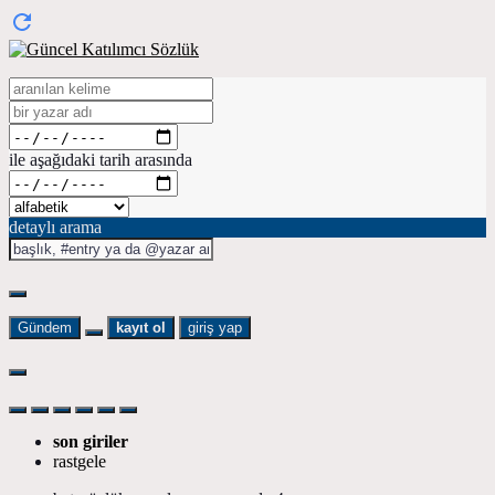
ile aşağıdaki tarih arasında
detaylı arama
Gündem
kayıt ol
giriş yap
son giriler
rastgele