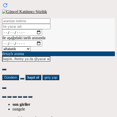
ile aşağıdaki tarih arasında
detaylı arama
Gündem
kayıt ol
giriş yap
son giriler
rastgele