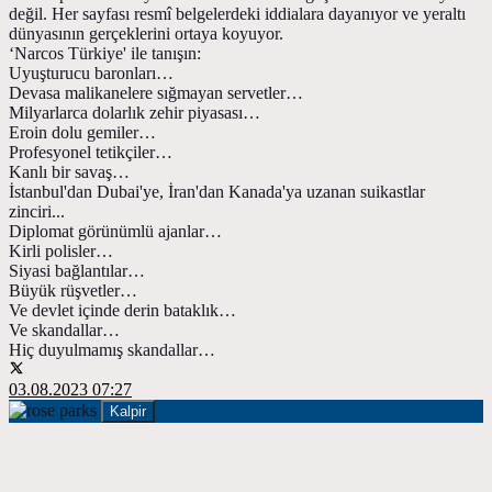
değil. Her sayfası resmî belgelerdeki iddialara dayanıyor ve yeraltı
dünyasının gerçeklerini ortaya koyuyor.
‘Narcos Türkiye' ile tanışın:
Uyuşturucu baronları…
Devasa malikanelere sığmayan servetler…
Milyarlarca dolarlık zehir piyasası…
Eroin dolu gemiler…
Profesyonel tetikçiler…
Kanlı bir savaş…
İstanbul'dan Dubai'ye, İran'dan Kanada'ya uzanan suikastlar
zinciri...
Diplomat görünümlü ajanlar…
Kirli polisler…
Siyasi bağlantılar…
Büyük rüşvetler…
Ve devlet içinde derin bataklık…
Ve skandallar…
Hiç duyulmamış skandallar…
03.08.2023 07:27
Kalpir