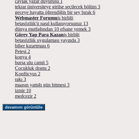
caylak yazar duyurusu
1
tekrar üniversiteye girilse seçilecek bölüm
3
geceye hayatta öğrendiğin bir şey bırak
6
Webmaster Forumu
iş birliği
betasözlük'ü nasıl kullanıyorsunuz
13
dünya mutfağından 10 efsane yemek
3
Görev Yap Para Kazan
iş birliği
betasözlük uygulaması yayında
3
biber kızartması
6
Peteşi
2
konya
4
bursa ulu camii
5
Çocukluk dramı
2
Konfüçyus
2
rakı
3
maaşın yattığı gün bitmesi
3
izmir
10
medcezir
2
devamını görüntüle