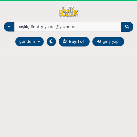
gündem
kayıt ol
giriş yap