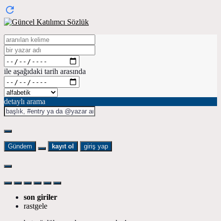
ile aşağıdaki tarih arasında
detaylı arama
Gündem
kayıt ol
giriş yap
son giriler
rastgele