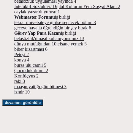
betasözlük uygulaması yayında
4
İnteraktif Sözlükler: Dijital Kültürün Yeni Sosyal Alanı
2
caylak yazar duyurusu
1
Webmaster Forumu
iş birliği
tekrar üniversiteye girilse seçilecek bölüm
3
geceye hayatta öğrendiğin bir şey bırak
6
Görev Yap Para Kazan
iş birliği
betasözlük'ü nasıl kullanıyorsunuz
13
dünya mutfağından 10 efsane yemek
3
biber kızartması
6
Peteşi
2
konya
4
bursa ulu camii
5
Çocukluk dramı
2
Konfüçyus
2
rakı
3
maaşın yattığı gün bitmesi
3
izmir
10
devamını görüntüle