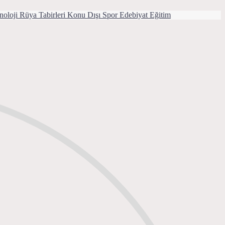
noloji
Rüya Tabirleri
Konu Dışı
Spor
Edebiyat
Eğitim