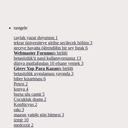
rastgele
caylak yazar duyurusu
1
tekrar üniversiteye girilse seçilecek bölüm
3
geceye hayatta öğrendiğin bir şey bırak
6
Webmaster Forumu
iş birliği
betasözlük'ü nasıl kullanıyorsunuz
13
dünya mutfağından 10 efsane yemek
3
Görev Yap Para Kazan
iş birliği
betasözlük uygulaması yayında
3
biber kızartması
6
Peteşi
2
konya
4
bursa ulu camii
5
Çocukluk dramı
2
Konfüçyus
2
rakı
3
maaşın yattığı gün bitmesi
3
izmir
10
medcezir
2