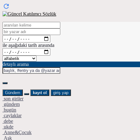
ile aşağıdaki tarih arasında
detaylı arama
Gündem
kayıt ol
giriş yap
son giriler
gündem
bugün
çaylaklar
debe
ukde
Anne&Çocuk
Aşk