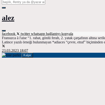
alez
facebook
twitter
whatsapp
bağlantıyı kopyala
Fransızca à l'aise “1. rahat, gönlü ferah, 2. yatak çarşafının altına s
Latince yazılı örneği bulunmayan *adiaces “çevre, etraf” biçiminden evr
23.03.2023 18:07
Kalpir