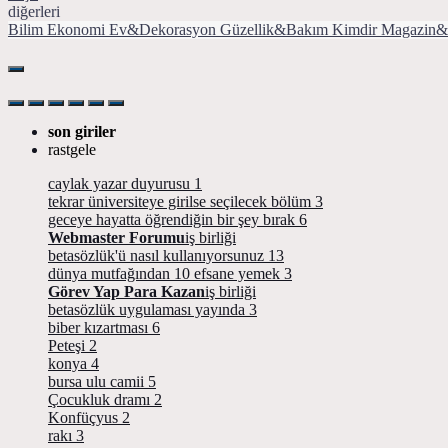
diğerleri
Bilim
Ekonomi
Ev&Dekorasyon
Güzellik&Bakım
Kimdir
Magazin&
son giriler
rastgele
caylak yazar duyurusu
1
tekrar üniversiteye girilse seçilecek bölüm
3
geceye hayatta öğrendiğin bir şey bırak
6
Webmaster Forumu
iş birliği
betasözlük'ü nasıl kullanıyorsunuz
13
dünya mutfağından 10 efsane yemek
3
Görev Yap Para Kazan
iş birliği
betasözlük uygulaması yayında
3
biber kızartması
6
Peteşi
2
konya
4
bursa ulu camii
5
Çocukluk dramı
2
Konfüçyus
2
rakı
3