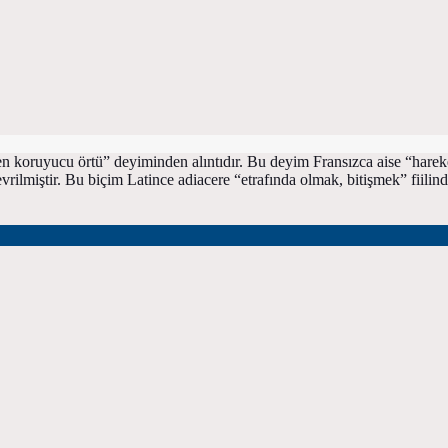
erilen koruyucu örtü” deyiminden alıntıdır. Bu deyim Fransızca aise “hare
ilmiştir. Bu biçim Latince adiacere “etrafında olmak, bitişmek” fiilinde