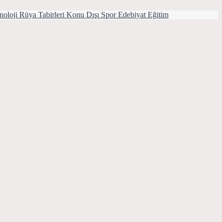
noloji
Rüya Tabirleri
Konu Dışı
Spor
Edebiyat
Eğitim