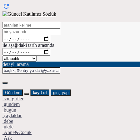
ile aşağıdaki tarih arasında
detaylı arama
Gündem
kayıt ol
giriş yap
son giriler
gündem
bugün
çaylaklar
debe
ukde
Anne&Çocuk
Aşk