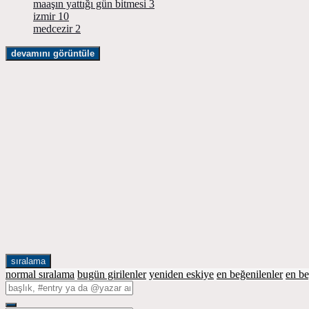
maaşın yattığı gün bitmesi
3
izmir
10
medcezir
2
devamını görüntüle
sıralama
normal sıralama
bugün girilenler
yeniden eskiye
en beğenilenler
en b