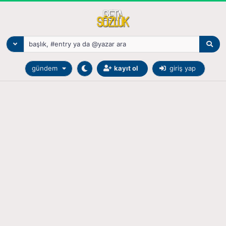
gündem
kayıt ol
giriş yap