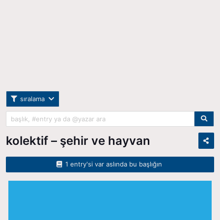
sıralama
kolektif – şehir ve hayvan
1 entry'si var aslında bu başlığın