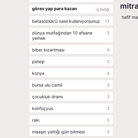
mitr
görev yap para kazan
iş birliği
hafif ma
betasözlük'ü nasıl kullanıyorsunuz
13
dünya mutfağından 10 efsane
3
yemek
biber kızartması
6
peteşi
2
konya
4
bursa ulu camii
5
çocukluk dramı
2
konfüçyus
2
rakı
3
maaşın yattığı gün bitmesi
3