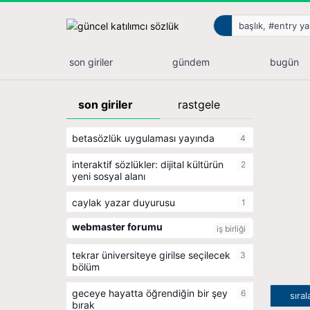
son giriler
gündem
bugün
son giriler
rastgele
betasözlük uygulaması yayında
4
i̇nteraktif sözlükler: dijital kültürün
2
yeni sosyal alanı
caylak yazar duyurusu
1
webmaster forumu
iş birliği
tekrar üniversiteye girilse seçilecek
3
bölüm
geceye hayatta öğrendiğin bir şey
6
sıra
bırak