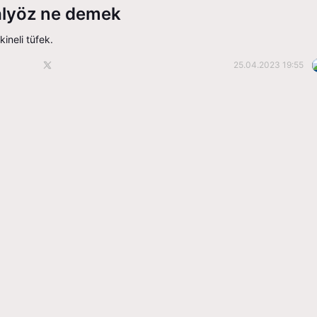
alyöz ne demek
kineli tüfek.
25.04.2023 19:55