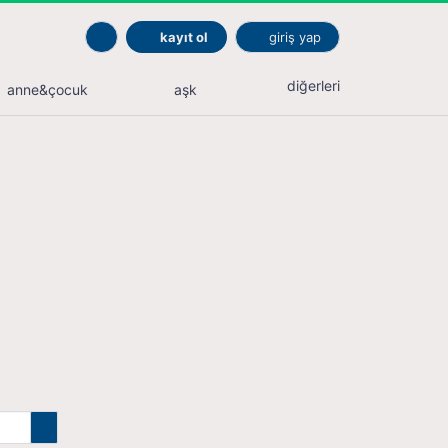
kayıt ol
giriş yap
diğerleri
anne&çocuk
aşk