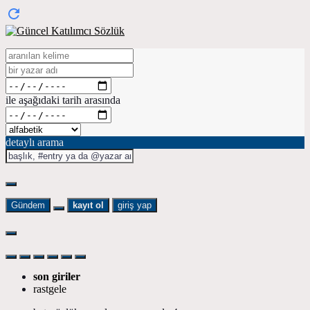
ile aşağıdaki tarih arasında
detaylı arama
Gündem
kayıt ol
giriş yap
son giriler
rastgele