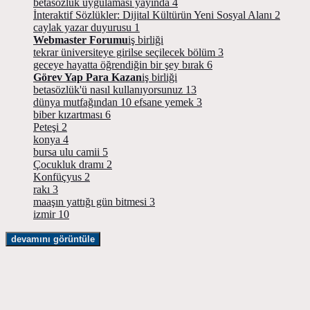
betasözlük uygulaması yayında
4
İnteraktif Sözlükler: Dijital Kültürün Yeni Sosyal Alanı
2
caylak yazar duyurusu
1
Webmaster Forumu
iş birliği
tekrar üniversiteye girilse seçilecek bölüm
3
geceye hayatta öğrendiğin bir şey bırak
6
Görev Yap Para Kazan
iş birliği
betasözlük'ü nasıl kullanıyorsunuz
13
dünya mutfağından 10 efsane yemek
3
biber kızartması
6
Peteşi
2
konya
4
bursa ulu camii
5
Çocukluk dramı
2
Konfüçyus
2
rakı
3
maaşın yattığı gün bitmesi
3
izmir
10
devamını görüntüle