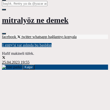
mitralyöz ne demek
facebook
twitter
whatsapp
bağlantıyı kopyala
1 entry'si var aslında bu başlığın
Hafif makineli tüfek.
25.04.2023 19:55
Kalpir