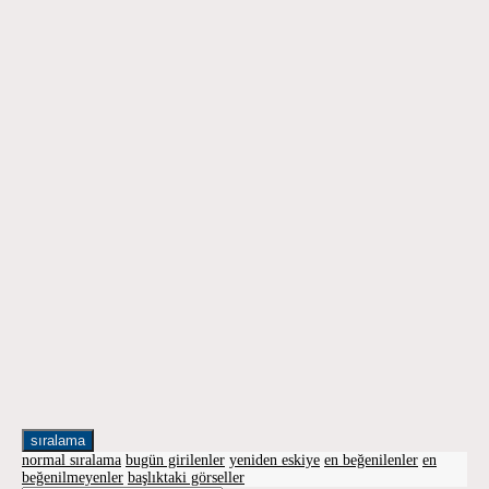
sıralama
normal sıralama
bugün girilenler
yeniden eskiye
en beğenilenler
en
beğenilmeyenler
başlıktaki görseller