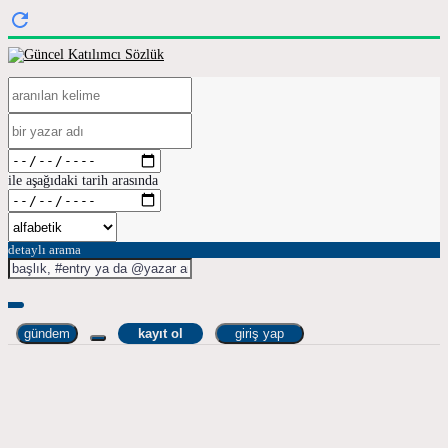
ile aşağıdaki tarih arasında
detaylı arama
gündem
kayıt ol
giriş yap