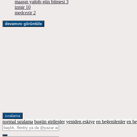
maaşın yattığı gün bitmesi
3
izmir
10
medcezir
2
devamını görüntüle
sıralama
normal sıralama
bugün girilenler
yeniden eskiye
en beğenilenler
en b