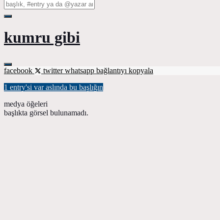
kumru gibi
facebook
twitter
whatsapp
bağlantıyı kopyala
1 entry'si var aslında bu başlığın
medya öğeleri
başlıkta görsel bulunamadı.