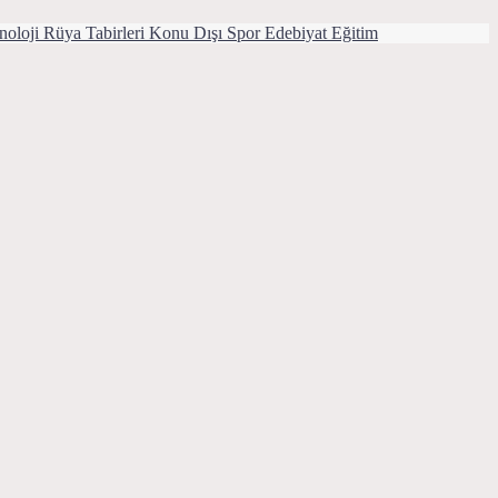
noloji
Rüya Tabirleri
Konu Dışı
Spor
Edebiyat
Eğitim