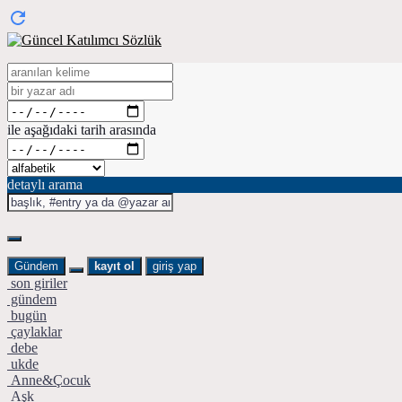
ile aşağıdaki tarih arasında
detaylı arama
Gündem
kayıt ol
giriş yap
son giriler
gündem
bugün
çaylaklar
debe
ukde
Anne&Çocuk
Aşk