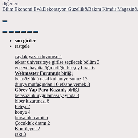
diğerleri
Bilim
Ekonomi
Ev&Dekorasyon
Güzellik&Bakım
Kimdir
Magazin&
son giriler
rastgele
caylak yazar duyurusu
1
tekrar üniversiteye girilse seçilecek bölüm
3
geceye hayatta öğrendiğin bir şey bırak
6
Webmaster Forumu
iş birliği
betasözlük'ü nasıl kullanıyorsunuz
13
dünya mutfağından 10 efsane yemek
3
Görev Yap Para Kazan
iş birliği
betasözlük uygulaması yayında
3
biber kızartması
6
Peteşi
2
konya
4
bursa ulu camii
5
Çocukluk dramı
2
Konfüçyus
2
rakı
3