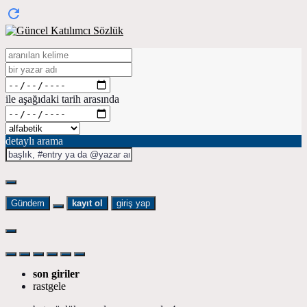
ile aşağıdaki tarih arasında
detaylı arama
Gündem
kayıt ol
giriş yap
son giriler
rastgele