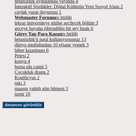
betasözlük uygulaması yayında
4
İnteraktif Sözlükler: Dijital Kültürün Yeni Sosyal Alanı
2
caylak yazar duyurusu
1
Webmaster Forumu
iş birliği
tekrar üniversiteye girilse seçilecek bölüm
3
geceye hayatta öğrendiğin bir şey bırak
6
Görev Yap Para Kazan
iş birliği
betasözlük'ü nasıl kullanıyorsunuz
13
dünya mutfağından 10 efsane yemek
3
biber kızartması
6
Peteşi
2
konya
4
bursa ulu camii
5
Çocukluk dramı
2
Konfüçyus
2
rakı
3
maaşın yattığı gün bitmesi
3
izmir
10
devamını görüntüle