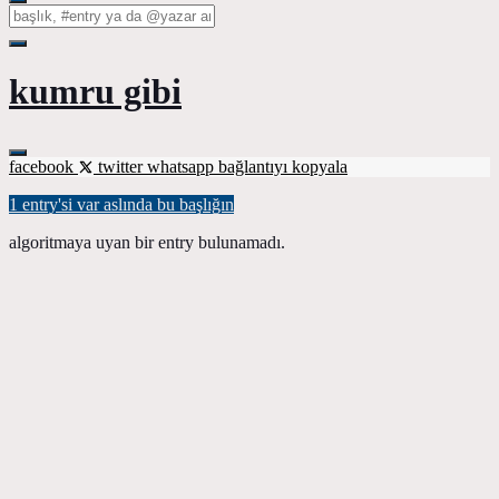
kumru gibi
facebook
twitter
whatsapp
bağlantıyı kopyala
1 entry'si var aslında bu başlığın
algoritmaya uyan bir entry bulunamadı.